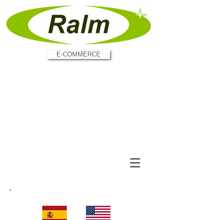
E-COMMERCE
E-mail:
contato@ralmindustria.com.br
- Tel:
55 11
4337-7505